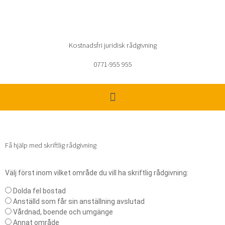
Hoppa
till
innehåll
Kostnadsfri juridisk rådgivning
0771-955 955
Få hjälp med skriftlig rådgivning
Välj först inom vilket område du vill ha skriftlig rådgivning:
O
Dolda fel bostad
m
Anställd som får sin anställning avslutad
r
Vårdnad, boende och umgänge
å
Annat område