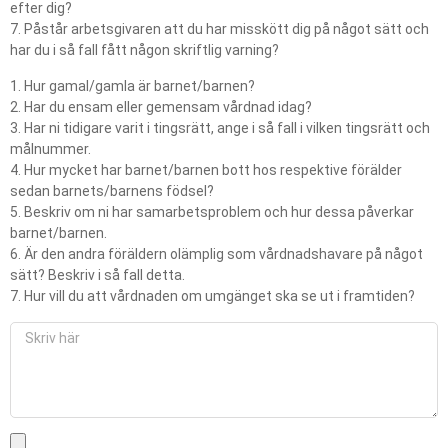
efter dig?
7. Påstår arbetsgivaren att du har misskött dig på något sätt och
har du i så fall fått någon skriftlig varning?
1. Hur gamal/gamla är barnet/barnen?
2. Har du ensam eller gemensam vårdnad idag?
3. Har ni tidigare varit i tingsrätt, ange i så fall i vilken tingsrätt och
målnummer.
4. Hur mycket har barnet/barnen bott hos respektive förälder
sedan barnets/barnens födsel?
5. Beskriv om ni har samarbetsproblem och hur dessa påverkar
barnet/barnen.
6. Är den andra föräldern olämplig som vårdnadshavare på något
sätt? Beskriv i så fall detta.
7. Hur vill du att vårdnaden om umgänget ska se ut i framtiden?
S
v
a
r
f
r
L