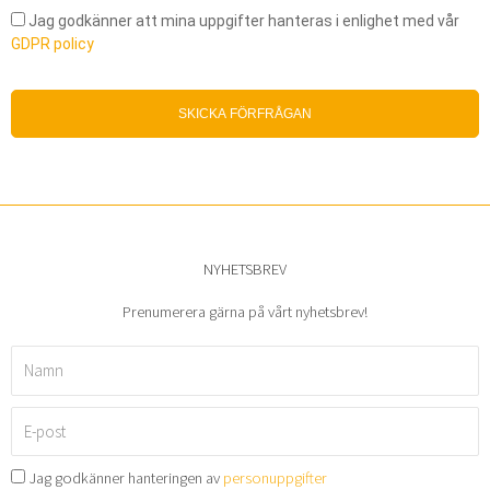
t
s
t
Jag godkänner att mina uppgifter hanteras i enlighet med vår
o
i
GDPR policy
c
o
h
n
p
s
SKICKA FÖRFRÅGAN
o
n
s
u
t
m
n
m
u
e
m
r
m
NYHETSBREV
e
r
Prenumerera gärna på vårt nyhetsbrev!
Namn
E-
post
Jag godkänner hanteringen av
personuppgifter