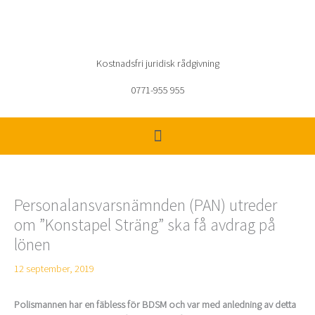
Hoppa
till
innehåll
Kostnadsfri juridisk rådgivning
0771-955 955
Personalansvarsnämnden (PAN) utreder
om ”Konstapel Sträng” ska få avdrag på
lönen
12 september, 2019
Polismannen har en fäbless för BDSM och var med anledning av detta