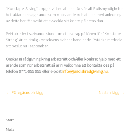
”Konstapel Sträng” uppger vidare att han förstår att Polismyndigheten
betraktar hans agerande som opassande och att han med anledning
av detta har för avsikt att avveckla sitt konto på hemsidan.
PAN utreder i skrivande stund om ett avdrag på lönen för ”Konstapel
Sträng” är en rimlig konsekvens av hans handlande. PAN ska meddela
sitt beslut nu i september.
Önskar ni rådgivning kring arbetsrätt och/eller konkret hjälp med ett
ärende som rör arbetsrätt så är ni välkomna att kontakta oss på
telefon 0771-955 955 eller e-post
info@juridiskradgivning.nu.
←
Föregående Inlägg
Nästa Inlägg
→
Start
Mallar