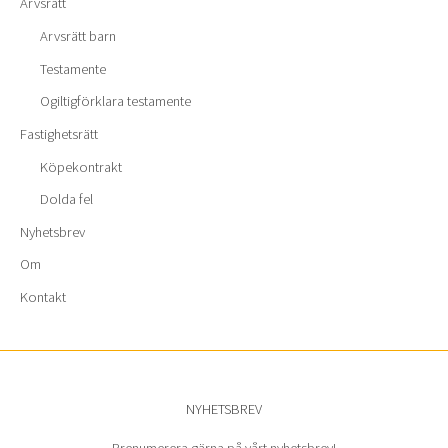
Arvsrätt
Arvsrätt barn
Testamente
Ogiltigförklara testamente
Fastighetsrätt
Köpekontrakt
Dolda fel
Nyhetsbrev
Om
Kontakt
NYHETSBREV
Prenumerera gärna på vårt nyhetsbrev!