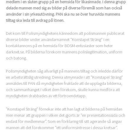
medlem i en sluten grupp på en hemsida för likasinnade. I denna grupp
delade mannen med sig av bilder på diverse föremål som han också
använder i sin yrkesutövning. PAN ska nu se över huruvida mannens
tilltag ska leda till avdrag på lönen.
Det kom till Polismyndighetens kännedom att polismannen publicerat
diverse bilder under användarnamnet ”Konstapel Sträng” i en
kontaktannons på en hemsida för BDSM-entusiaster som heter
darknet.se. På bilderna förekom mannens polislegitimation, uniform
och batong.
Polismyndigheten såg allvarligt på mannens tilltag och inledde därför
en arbetsrättslig utredning. Denna utmynnade i att ”Konstapel Sträng”
anmäldes till PAN då myndigheten fruktade att de upplagda bilderna,
och sammanhanget i vilket dem förekom, skulle kunna medföra att
myndigheten drabbades av ett förtroendetapp.
”Konstapel Sträng” förnekar inte att han lagt ut bilderna på hemsidan
men menar att gruppen i vilken det gjorts är ”en presentationssida och
endast för medlemmar”. Som en förklaring till sitt agerande så angav
mannen att det förekommer ”ett uniformsintresse i dessa kretsar”.