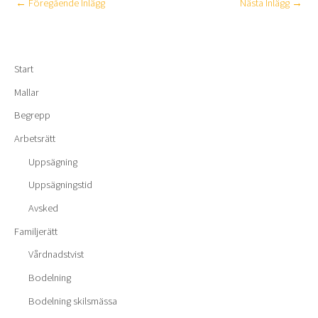
←
Föregående Inlägg
Nästa Inlägg
→
Start
Mallar
Begrepp
Arbetsrätt
Uppsägning
Uppsägningstid
Avsked
Familjerätt
Vårdnadstvist
Bodelning
Bodelning skilsmässa