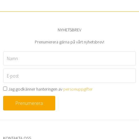
NYHETSBREV
Prenumerera gärna på vårt nyhetsbrev!
Namn
E-
post
Jag godkänner hanteringen av
personuppgifter
Prenumerera
KONTAKTA OSS