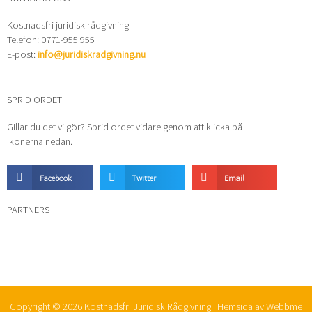
Kostnadsfri juridisk rådgivning
Telefon: 0771-955 955
E-post:
info@juridiskradgivning.nu
SPRID ORDET
Gillar du det vi gör? Sprid ordet vidare genom att klicka på
ikonerna nedan.
Facebook
Twitter
Email
PARTNERS
Copyright © 2026 Kostnadsfri Juridisk Rådgivning | Hemsida av
Webbme