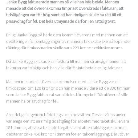
Janke Bygg fakturerade mannen så ville han inte betala. Mannen
menade att det överenskomna timpriset överskreds i fakturan, att
tidsåtgången var för hög samt att han rimligen skulle ha rätt till ett
prisavdrag för fel. Det hela utmynnade därför i en rättslig tvist.
Enligt Janke Bygg så hade dem kommit överens med mannen om att
debiteringen för omläggningen av mannens tak skulle ske på löpande
räkning där timkostnaden skulle vara 223 kronor exklusive moms.
Då Janke Bygg skickade sin faktura till mannen så ansåg mannen att
fakturan var felaktig och han ville därför inte betala enligt fakturan.
Mannen menade att överenskommelsen med Janke Bygg var en
timkostnad om 120 kronor och han menade vidare att de 330 timmar
som Janke Bygg fakturerat var alldeles för mycket. Därutöver så ville
mannen ha prisavdrag för fel.
Ärendet gick igenom både tings- och hovrätten. Dessa två instanser
var eniga om att en rimlig tidsåtgång för arbetet med taket skulle vara
181 timmar, att vissa fel hade begåtts samt att en takläggare normalt
debiterar cirka 450 kronor i timmen för en takomläggning. Därutöver