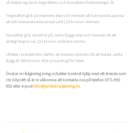
så skiljde sig dock tingsrättens och hovrättens bedömningar åt.
Tingsrätten gick på mannens linje och menade att han kunnat uppvisa
att det överenskomna priset varit 120 kronor i timmen.
Hovrätten gick däremot på Janke Byggs linje och menade att ett
skäligt timpris var 223 kronor exklusive moms.
Utfallet i ärendet blev därför att mannen dömdes till att betala Janke
Bygg 41 000 kronor efter prisavdrag för felen.
Önskar ni rådgivning kring och/eller konkret hjälp med ett ärende som
rör köprätt så är ni välkomna att kontakta oss på telefon 0771-955
955 eller e-post
info@juridiskradgivning.nu.