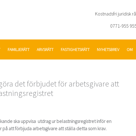
Kostnadsfri juridisk r
0771-955 95
T
FAMILJERÄTT
ARVSRÄTT
FASTIGHETSRÄTT
NYHETSBREV
OM
öra det förbjudet för arbetsgivare att
astningsregistret
sökande ska uppvisa utdrag ur belastningsregistret inför en
r på att förbjuda arbetsgivare att ställa detta som krav.