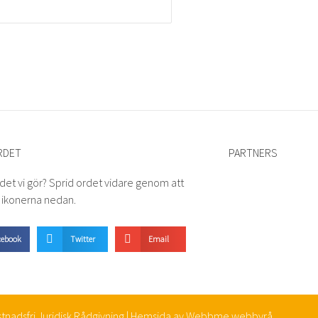
RDET
PARTNERS
 det vi gör? Sprid ordet vidare genom att
å ikonerna nedan.
cebook
Twitter
Email
nadsfri Juridisk Rådgivning | Hemsida av
Webbme webbyrå