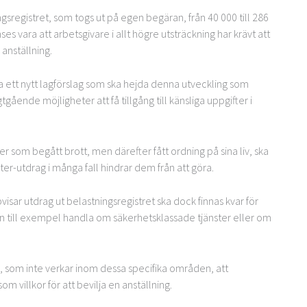
sregistret, som togs ut på egen begäran, från 40 000 till 286
es vara att arbetsgivare i allt högre utsträckning har krävt att
anställning.
a ett nytt lagförslag som ska hejda denna utveckling som
ende möjligheter att få tillgång till känsliga uppgifter i
r som begått brott, men därefter fått ordning på sina liv, ska
er-utdrag i många fall hindrar dem från att göra.
visar utdrag ut belastningsregistret ska dock finnas kvar för
 kan till exempel handla om säkerhetsklassade tjänster eller om
e, som inte verkar inom dessa specifika områden, att
om villkor för att bevilja en anställning.