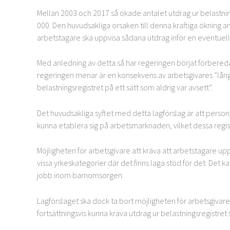
Mellan 2003 och 2017 så ökade antalet utdrag ur belastning
000. Den huvudsakliga orsaken till denna kraftiga ökning ans
arbetstagare ska uppvisa sådana utdrag inför en eventuell 
Med anledning av detta så har regeringen börjat förbered
regeringen menar är en konsekvens av arbetsgivares ”långtgå
belastningsregistret på ett sätt som aldrig var avsett”.
Det huvudsakliga syftet med detta lagförslag är att persone
kunna etablera sig på arbetsmarknaden, vilket dessa regist
Möjligheten för arbetsgivare att kräva att arbetstagare upp
vissa yrkeskategorier där det finns laga stöd för det. Det
jobb inom barnomsorgen.
Lagförslaget ska dock ta bort möjligheten för arbetsgivar
fortsättningsvis kunna kräva utdrag ur belastningsregistret s