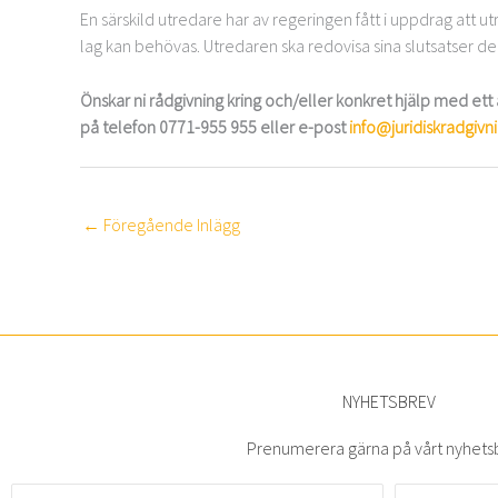
En särskild utredare har av regeringen fått i uppdrag att
lag kan behövas. Utredaren ska redovisa sina slutsatser de
Önskar ni rådgivning kring och/eller konkret hjälp med ett
på telefon 0771-955 955 eller e-post
info@juridiskradgivni
←
Föregående Inlägg
NYHETSBREV
Prenumerera gärna på vårt nyhets
Namn
E-