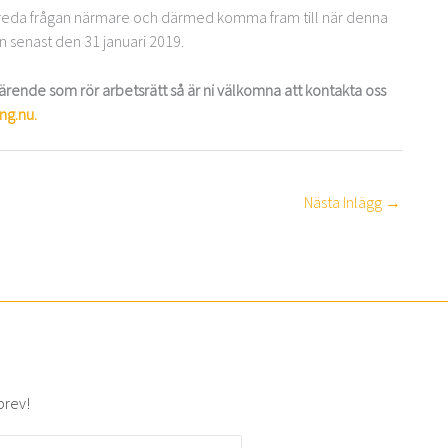
 utreda frågan närmare och därmed komma fram till när denna
n senast den 31 januari 2019.
 ärende som rör arbetsrätt så är ni välkomna att kontakta oss
ng.nu.
Nästa Inlägg
→
brev!