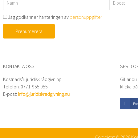
post
Jag godkänner hanteringen av
personuppgifter
Prenumerera
KONTAKTA OSS
SPRID O
Kostnadsfri juridisk rådgivning
Gillar du
Telefon: 0771-955 955
klicka p
E-post:
info@juridiskradgivning.nu
Fa
Copyright © 2026 Kost