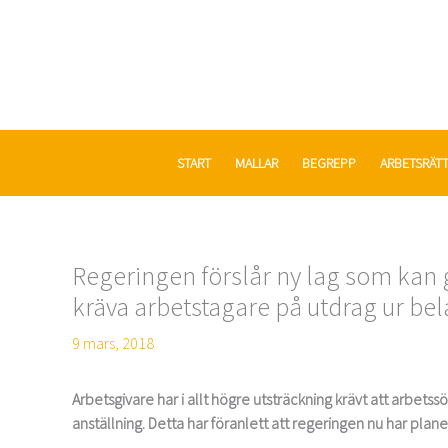
Hoppa
till
innehåll
START
MALLAR
BEGREPP
ARBETSRÄT
Regeringen förslår ny lag som kan g
kräva arbetstagare på utdrag ur bel
9 mars, 2018
Arbetsgivare har i allt högre utsträckning krävt att arbets
anställning. Detta har föranlett att regeringen nu har plane