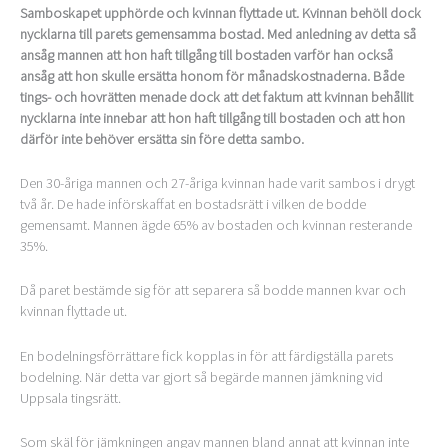
Samboskapet upphörde och kvinnan flyttade ut. Kvinnan behöll dock
nycklarna till parets gemensamma bostad. Med anledning av detta så
ansåg mannen att hon haft tillgång till bostaden varför han också
ansåg att hon skulle ersätta honom för månadskostnaderna. Både
tings- och hovrätten menade dock att det faktum att kvinnan behållit
nycklarna inte innebar att hon haft tillgång till bostaden och att hon
därför inte behöver ersätta sin före detta sambo.
Den 30-åriga mannen och 27-åriga kvinnan hade varit sambos i drygt
två år. De hade införskaffat en bostadsrätt i vilken de bodde
gemensamt. Mannen ägde 65% av bostaden och kvinnan resterande
35%.
Då paret bestämde sig för att separera så bodde mannen kvar och
kvinnan flyttade ut.
En bodelningsförrättare fick kopplas in för att färdigställa parets
bodelning. När detta var gjort så begärde mannen jämkning vid
Uppsala tingsrätt.
Som skäl för jämkningen angav mannen bland annat att kvinnan inte