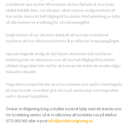
överlämnat sina nycklar till bostaden då hon flyttade ut. Hon hade
istället behållit dem i 14 månader, vilket mannen ansåg inneburit att
hon under denna tid haft tillgång till bostaden. Med anledning av detta
så ville mannen ha ersättning för 14 månadsavgifter.
Enligt kvinnan så var det enda skälet till att hon inte överlämnat
nycklarna att hon ville kunna komma åt postfacket i trappuppgången.
Uppsala tingsrätt ansåg att det faktum att kvinnan haft nycklarna i
besittning inte var detsamma som att hon haft tillgång till bostaden.
Utfallet i tingsrätten blev därför att kvinnan inte behövde ersätta några
månadskostnader.
Tingsrättens beslut föll inte väl ut hos mannen som därför överklagade
till Svea hovrätt. Hovrätten gick dock på samma linje som tingsrätten
varför domen fastställdes.
Önskar ni rådgivning kring och/eller konkret hjälp med ett ärende som
rör bodelning sambo så är ni välkomna att kontakta oss på telefon
0771-955 955 eller e-post
info@juridiskradgivning.nu.